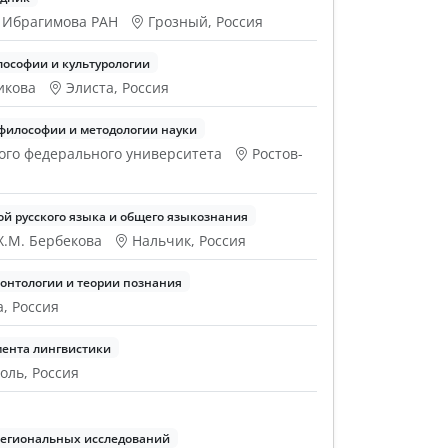
. Ибрагимова РАН
Грозный, Россия
ософии и культурологии
викова
Элиста, Россия
философии и методологии науки
ого федерального университета
Ростов-
й русского языка и общего языкознания
Х.М. Бербекова
Нальчик, Россия
онтологии и теории познания
, Россия
ента лингвистики
оль, Россия
региональных исследований