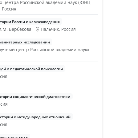
о центра Российской академии наук (ЮНЦ
, Россия
тории России и кавказоведения
Х.М. Бербекова
Нальчик, Россия
манитарных исследований
учный центр Российской академии наук»
ей и педагогической психологии
ссия
атории социологической диагностики
ссия
истории и международных отношений
ссия
русского языка