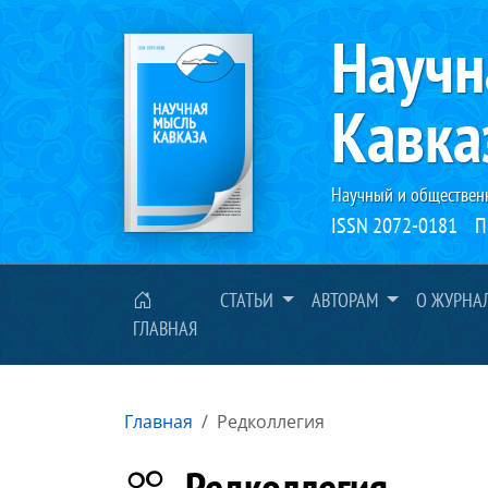
Научн
Кавка
Научный и обществен
ISSN 2072-0181
П
СТАТЬИ
АВТОРАМ
О ЖУРНА
ГЛАВНАЯ
Главная
Редколлегия
Редколлегия