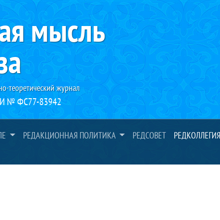
ая мысль
за
но-теоретический журнал
И № ФС77-83942
ЛЕ
РЕДАКЦИОННАЯ ПОЛИТИКА
РЕДСОВЕТ
РЕДКОЛЛЕГИ