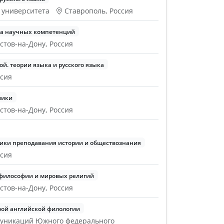
о университета
Ставрополь, Россия
ра научных компетенций
стов-на-Дону, Россия
й. теории языка и русского языка
ссия
зики
стов-на-Дону, Россия
ики преподавания истории и обществознания
ссия
философии и мировых религий
стов-на-Дону, Россия
ой английской филологии
муникаций Южного федерального