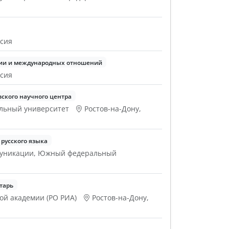
ссия
рии и международных отношений
ссия
ского научного центра
альный университет
Ростов-на-Дону,
русского языка
ммуникации, Южный федеральный
тарь
ой академии (РО РИА)
Ростов-на-Дону,