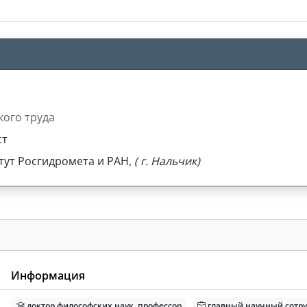
кого труда
ст
ут Росгидромета и РАН,
( г. Нальчик)
Информация
доктор философских наук, профессор
главный научный сотр