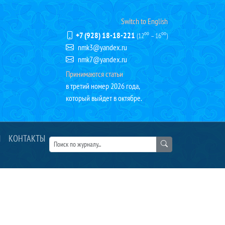
Switch to English
+7 (928) 18-18-221
(12⁰⁰ – 16⁰⁰)
nmk3@yandex.ru
nmk7@yandex.ru
Принимаются статьи
в третий номер 2026 года,
который выйдет в октябре.
Я
КОНТАКТЫ