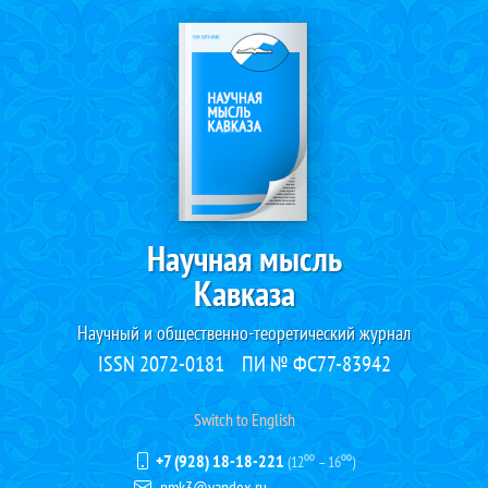
Научная мысль
Кавказа
Научный и общественно-теоретический журнал
ISSN 2072-0181
ПИ № ФС77-83942
Switch to English
+7 (928) 18-18-221
(12⁰⁰ – 16⁰⁰)
nmk3@yandex.ru