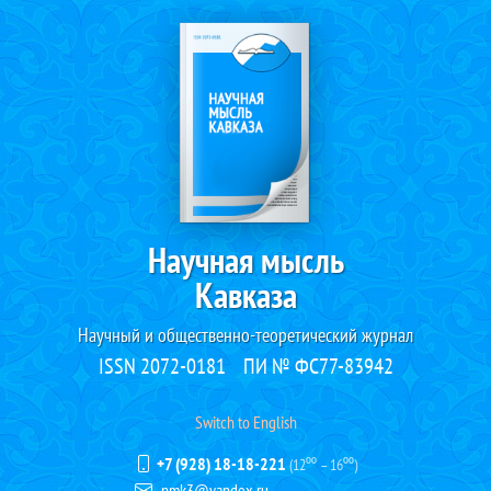
Научная мысль
Кавказа
Научный и общественно-теоретический журнал
ISSN 2072-0181
ПИ № ФС77-83942
Switch to English
+7 (928) 18-18-221
(12⁰⁰ – 16⁰⁰)
nmk3@yandex.ru