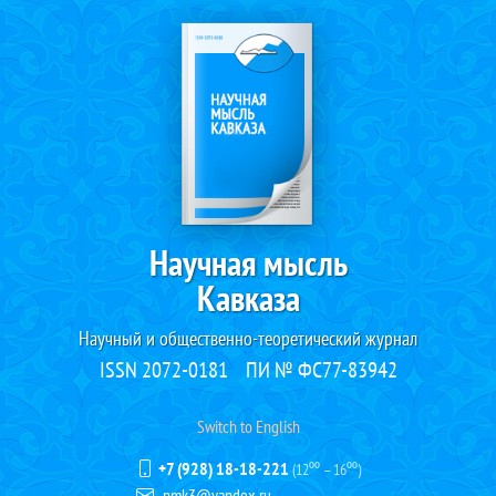
Научная мысль
Кавказа
Научный и общественно-теоретический журнал
ISSN 2072-0181
ПИ № ФС77-83942
Switch to English
+7 (928) 18-18-221
(12⁰⁰ – 16⁰⁰)
nmk3@yandex.ru