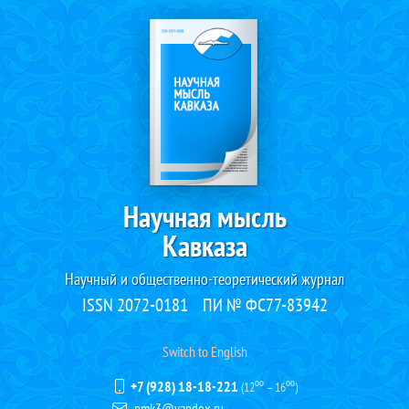
Научная мысль
Кавказа
Научный и общественно-теоретический журнал
ISSN 2072-0181
ПИ № ФС77-83942
Switch to English
+7 (928) 18-18-221
(12⁰⁰ – 16⁰⁰)
nmk3@yandex.ru