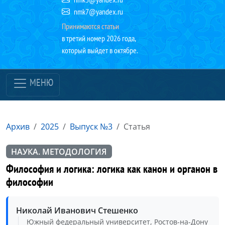
nmk7@yandex.ru
Принимаются статьи
в третий номер 2026 года,
который выйдет в октябре.
МЕНЮ
Архив
2025
Выпуск №3
Статья
НАУКА. МЕТОДОЛОГИЯ
Философия и логика: логика как канон и органон в
философии
Николай Иванович Стешенко
Южный федеральный университет, Ростов-на-Дону