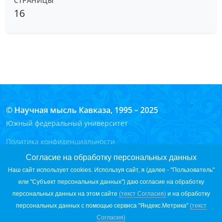
СТРАНИЦЫ
16
© Научная мысль Кавказа, 1995 – 2025
Южный федеральный университет
Политика конфиденциальности
Согласие на обработку персональных данных на сайте
Согласие на обработку персональных данных
Согласие на обработку персональных данных с помощью
Наш сайт использует cookies. Используя сайт, я (далее - "Пользователь"
сервиса «Яндекс.Метрика»
или "Субъект персональных данных") даю согласие на обработку
Вход для редакторов
персональных данных на этом сайте
(текст Согласия)
и на обработку
персональных данных с помощью сервиса "Яндекс.Метрика"
(текст
ПИ № ФС77-83942
Согласия)
ISSN 2072-0181