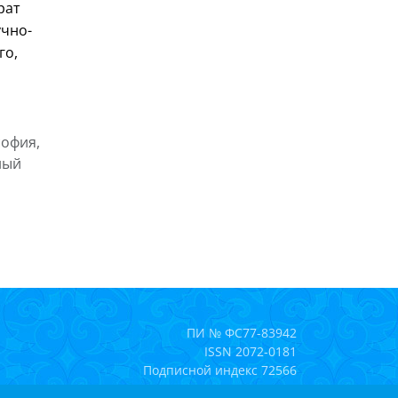
рат
учно-
го,
софия,
ный
ПИ № ФС77-83942
ISSN 2072-0181
Подписной индекс 72566