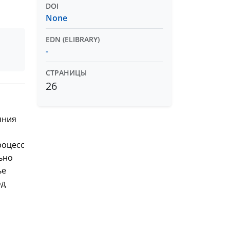
DOI
None
EDN (ELIBRARY)
-
СТРАНИЦЫ
26
яния
роцесс
ьно
ье
од