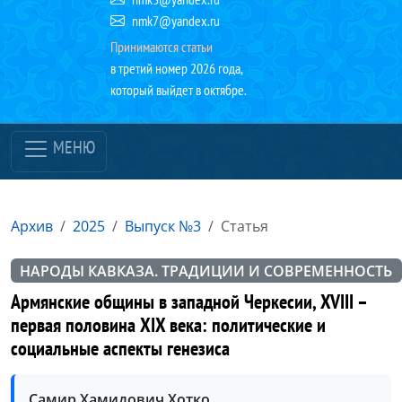
nmk7@yandex.ru
Принимаются статьи
в третий номер 2026 года,
который выйдет в октябре.
МЕНЮ
Архив
2025
Выпуск №3
Статья
НАРОДЫ КАВКАЗА. ТРАДИЦИИ И СОВРЕМЕННОСТЬ
Армянские общины в западной Черкесии, XVIII –
первая половина XIX века: политические и
социальные аспекты генезиса
Самир Хамидович Хотко