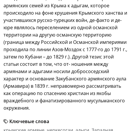
армянских семей из Крыма к адыгам, которое
происходило на фоне крушения Крымского ханства и
участившихся русско-турецких войн, де-факто и де-
юре являлось переселением из одной османской
территории на другую османскую территорию
(граница между Российской и Османской империями
проходила по линии Азов-Моздок с 1777-го до 1791 г.,
затем по Кубани – до 1829 г.). Другой тезис этой
статьи состоит в том, что от- ношения между
армянами и адыгами носили добрососедский
характер и основание Закубанского армянского аула
(Армавира) в 1839 г. неправомерно рассматривать
как операцию по спасению христиан из якобы
враждебного и фанатизированного мусульманского
окружения.
Ключевые слова
крымские армяне, черкесогаи, адыги, Западная