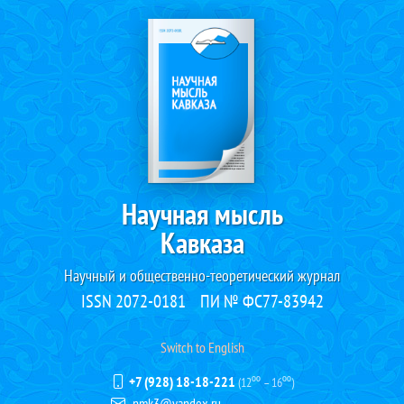
Научная мысль
Кавказа
Научный и общественно-теоретический журнал
ISSN 2072-0181
ПИ № ФС77-83942
Switch to English
+7 (928) 18-18-221
(12⁰⁰ – 16⁰⁰)
nmk3@yandex.ru