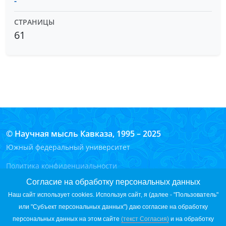
-
СТРАНИЦЫ
61
© Научная мысль Кавказа, 1995 – 2025
Южный федеральный университет
Политика конфиденциальности
Согласие на обработку персональных данных на сайте
Согласие на обработку персональных данных
Согласие на обработку персональных данных с помощью
Наш сайт использует cookies. Используя сайт, я (далее - "Пользователь"
сервиса «Яндекс.Метрика»
или "Субъект персональных данных") даю согласие на обработку
Вход для редакторов
персональных данных на этом сайте
(текст Согласия)
и на обработку