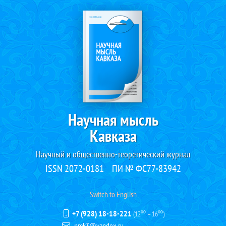
Научная мысль
Кавказа
Научный и общественно-теоретический журнал
ISSN 2072-0181
ПИ № ФС77-83942
Switch to English
+7 (928) 18-18-221
(12⁰⁰ – 16⁰⁰)
nmk3@yandex.ru