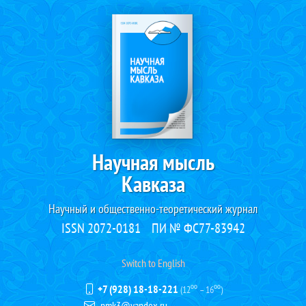
Научная мысль
Кавказа
Научный и общественно-теоретический журнал
ISSN 2072-0181
ПИ № ФС77-83942
Switch to English
+7 (928) 18-18-221
(12⁰⁰ – 16⁰⁰)
nmk3@yandex.ru