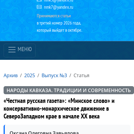
nmk7@yandex.ru
Принимаются статьи
в третий номер 2026 года,
который выйдет в октябре.
МЕНЮ
Архив
2025
Выпуск №3
Статья
НАРОДЫ КАВКАЗА. ТРАДИЦИИ И СОВРЕМЕННОСТЬ
«Честная русская газета»: «Минское слово» и
консервативно-монархическое движение в
СевероЗападном крае в начале XX века
Оксана Олеговна Завьялова