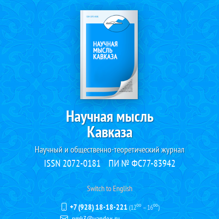
Научная мысль
Кавказа
Научный и общественно-теоретический журнал
ISSN 2072-0181
ПИ № ФС77-83942
Switch to English
+7 (928) 18-18-221
(12⁰⁰ – 16⁰⁰)
nmk3@yandex.ru