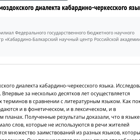
моздокского диалекта кабардино-черкесского язы
филиал Федерального государственного бюджетного научного
р «Кабардино-Балкарский научный центр Российской академи
кского диалекта кабардино-черкесского языка. Исследо
 Впервые за несколько десятков лет осуществляется
х терминов в сравнении с литературным языком. Как по
аются и в фонетическом, и в лексическом, и в
м планах. Полученные результаты доказали, что в языке
мало слов, которые не используются в речи жителей
тся множество заимствований из разных языков, котор