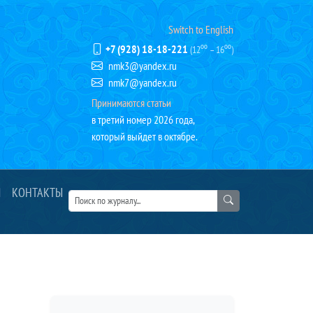
Switch to English
+7 (928) 18-18-221
(12⁰⁰ – 16⁰⁰)
nmk3@yandex.ru
nmk7@yandex.ru
Принимаются статьи
в третий номер 2026 года,
который выйдет в октябре.
Я
КОНТАКТЫ