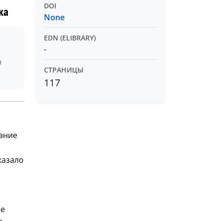
DOI
ка
None
EDN (ELIBRARY)
-
и
СТРАНИЦЫ
117
вание
казало
ые