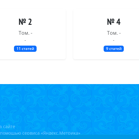
№ 2
№ 4
Том. -
Том. -
-
-
11 статей
9 статей
а сайте
с помощью сервиса «Яндекс.Метрика»