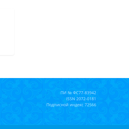
ПИ № ФС77-83942
ISSN 2072-0181
Подписной индекс 72566