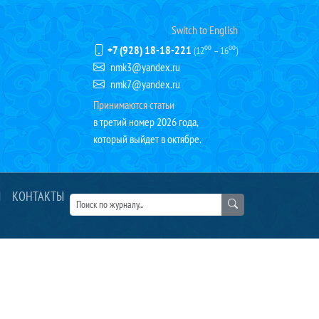
Switch to English
+7 (928) 18-18-221
(12⁰⁰ – 16⁰⁰)
nmk3@yandex.ru
nmk7@yandex.ru
Принимаются статьи
в третий номер 2026 года,
который выйдет в октябре.
Я
КОНТАКТЫ