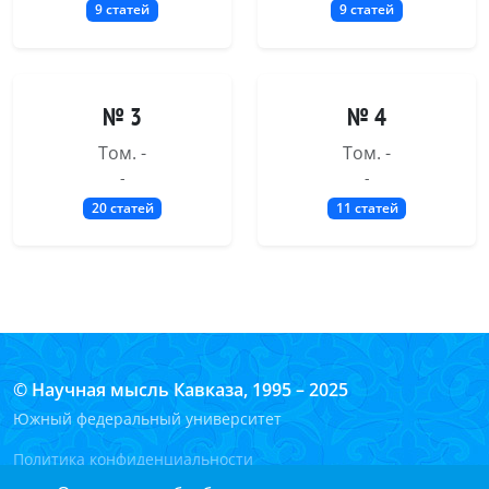
9 статей
9 статей
№ 3
№ 4
Том. -
Том. -
-
-
20 статей
11 статей
© Научная мысль Кавказа, 1995 – 2025
Южный федеральный университет
Политика конфиденциальности
Согласие на обработку персональных данных на сайте