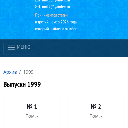
nmk7@yandex.ru
Принимаются статьи
в третий номер 2026 года,
который выйдет в октябре.
МЕНЮ
Архив
1999
Выпуски 1999
№ 1
№ 2
Том. -
Том. -
-
-