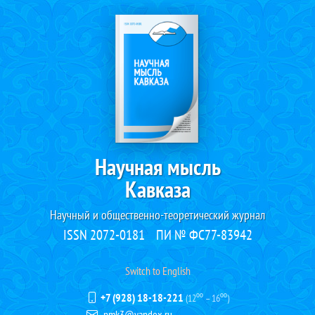
Научная мысль
Кавказа
Научный и общественно-теоретический журнал
ISSN 2072-0181
ПИ № ФС77-83942
Switch to English
+7 (928) 18-18-221
(12⁰⁰ – 16⁰⁰)
nmk3@yandex.ru