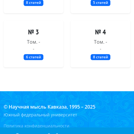
8 статей
5 статей
№ 3
№ 4
Том. -
Том. -
-
-
6 статей
8 статей
© Научная мысль Кавказа, 1995 – 2025
Южный федеральный университет
Политика конфиденциальности
Согласие на обработку персональных данных на сайте