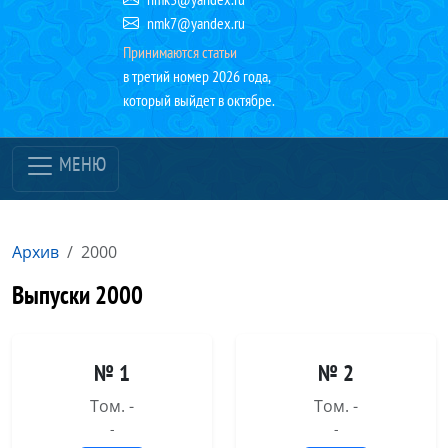
nmk7@yandex.ru
Принимаются статьи
в третий номер 2026 года,
который выйдет в октябре.
МЕНЮ
Архив
2000
Выпуски 2000
№ 1
№ 2
Том. -
Том. -
-
-