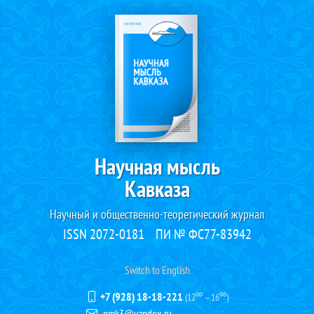
Научная мысль
Кавказа
Научный и общественно-теоретический журнал
ISSN 2072-0181
ПИ № ФС77-83942
Switch to English
+7 (928) 18-18-221
(12⁰⁰ – 16⁰⁰)
nmk3@yandex.ru