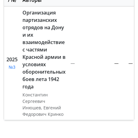
/ №
Авторы
Организация
партизанских
отрядов на Дону
и их
взаимодействие
с частями
Красной армии в
2025
—
—
—
условиях
№3
оборонительных
боев лета 1942
года
Константин
Сергеевич
Инюшев
,
Евгений
Федорович Кринко