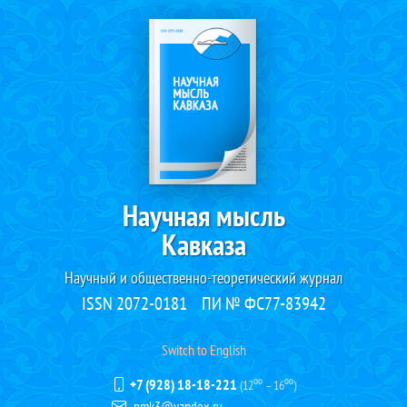
Научная мысль
Кавказа
Научный и общественно-теоретический журнал
ISSN 2072-0181
ПИ № ФС77-83942
Switch to English
+7 (928) 18-18-221
(12⁰⁰ – 16⁰⁰)
nmk3@yandex.ru