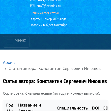
nmk7@yandex.ru
Принимаются статьи
в третий номер 2026 года,
который выйдет в октябре.
МЕНЮ
Архив
Статьи автора: Константин Сергеевич Инюшев
Статьи автора: Константин Сергеевич Инюшев
Сортировка: Сначала новые (по году и номеру выпуска).
Год
Название и
Специальность
DOI
ED