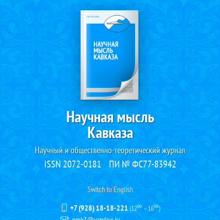
Научная мысль
Кавказа
Научный и общественно-теоретический журнал
ISSN 2072-0181
ПИ № ФС77-83942
Switch to English
+7 (928) 18-18-221
(12⁰⁰ – 16⁰⁰)
nmk3@yandex.ru