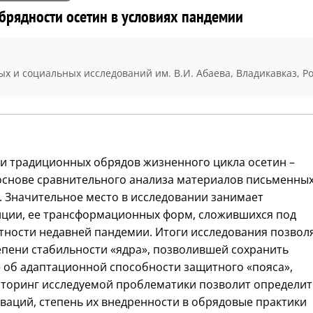
рядности осетин в условиях пандемии
х и социальных исследований им. В.И. Абаева, Владикавказ, Р
 традиционных обрядов жизненного цикла осетин –
снове сравнительного анализа материалов письменны
. Значительное место в исследовании занимает
иции, ее трансформационных форм, сложившихся под
тности недавней пандемии. Итоги исследования позвол
епени стабильности «ядра», позволившей сохранить
е об адаптационной способности защитного «пояса»,
торинг исследуемой проблематики позволит определит
аций, степень их внедренности в обрядовые практики