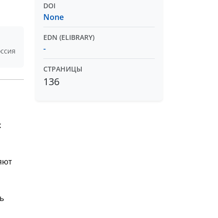
DOI
None
EDN (ELIBRARY)
-
оссия
СТРАНИЦЫ
136
х
яют
ь