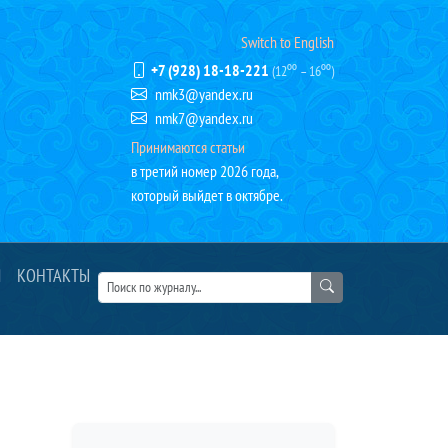
Switch to English
+7 (928) 18-18-221
(12⁰⁰ – 16⁰⁰)
nmk3@yandex.ru
nmk7@yandex.ru
Принимаются статьи
в третий номер 2026 года,
который выйдет в октябре.
Я
КОНТАКТЫ