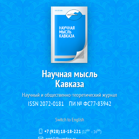
Научная мысль
Кавказа
Научный и общественно-теоретический журнал
ISSN 2072-0181
ПИ № ФС77-83942
Switch to English
+7 (928) 18-18-221
(12⁰⁰ – 16⁰⁰)
nmk3@yandex.ru