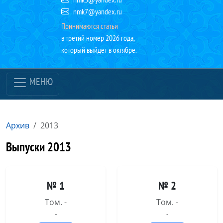
nmk7@yandex.ru
Принимаются статьи
в третий номер 2026 года,
который выйдет в октябре.
МЕНЮ
Архив
2013
Выпуски 2013
№ 1
№ 2
Том. -
Том. -
-
-