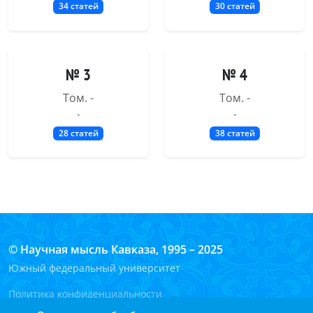
34 статей
30 статей
№ 3
№ 4
Том. -
Том. -
-
-
28 статей
38 статей
© Научная мысль Кавказа, 1995 – 2025
Южный федеральный университет
Политика конфиденциальности
Согласие на обработку персональных данных на сайте