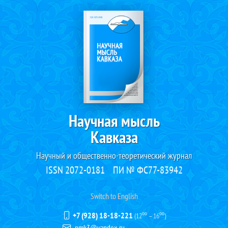
Научная мысль
Кавказа
Научный и общественно-теоретический журнал
ISSN 2072-0181
ПИ № ФС77-83942
Switch to English
+7 (928) 18-18-221
(12⁰⁰ – 16⁰⁰)
nmk3@yandex.ru