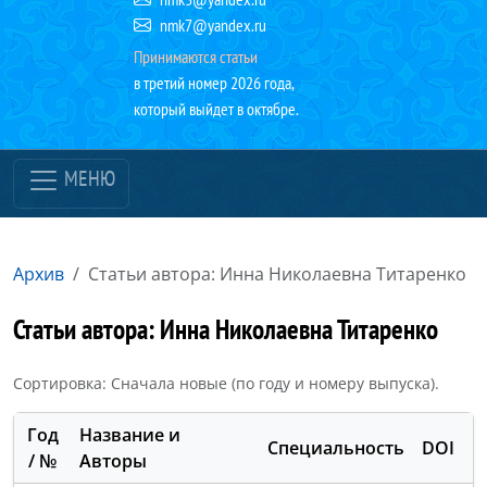
nmk7@yandex.ru
Принимаются статьи
в третий номер 2026 года,
который выйдет в октябре.
МЕНЮ
Архив
Статьи автора: Инна Николаевна Титаренко
Статьи автора: Инна Николаевна Титаренко
Сортировка: Сначала новые (по году и номеру выпуска).
Год
Название и
Специальность
DOI
E
/ №
Авторы