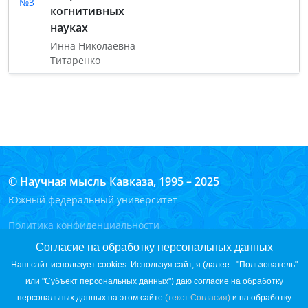
№3
когнитивных
науках
Инна Николаевна
Титаренко
© Научная мысль Кавказа, 1995 – 2025
Южный федеральный университет
Политика конфиденциальности
Согласие на обработку персональных данных на сайте
Согласие на обработку персональных данных
Согласие на обработку персональных данных с помощью
Наш сайт использует cookies. Используя сайт, я (далее - "Пользователь"
сервиса «Яндекс.Метрика»
или "Субъект персональных данных") даю согласие на обработку
Вход для редакторов
персональных данных на этом сайте
(текст Согласия)
и на обработку