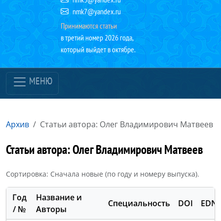
nmk7@yandex.ru
Принимаются статьи
в третий номер 2026 года,
который выйдет в октябре.
МЕНЮ
Архив
Статьи автора: Олег Владимирович Матвеев
Статьи автора: Олег Владимирович Матвеев
Сортировка: Сначала новые (по году и номеру выпуска).
Год
Название и
Специальность
DOI
EDN
/ №
Авторы