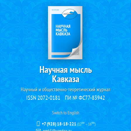
Научная мысль
Кавказа
Научный и общественно-теоретический журнал
ISSN 2072-0181
ПИ № ФС77-83942
Switch to English
+7 (928) 18-18-221
(12⁰⁰ – 16⁰⁰)
nmk3@yandex.ru