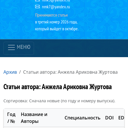
nmk7@yandex.ru
Принимаются статьи
в третий номер 2026 года,
который выйдет в октябре.
МЕНЮ
Архив
Статьи автора: Анжела Ариковна Журтова
Статьи автора: Анжела Ариковна Журтова
Сортировка: Сначала новые (по году и номеру выпуска).
Год
Название и
Специальность
DOI
EDN
/ №
Авторы