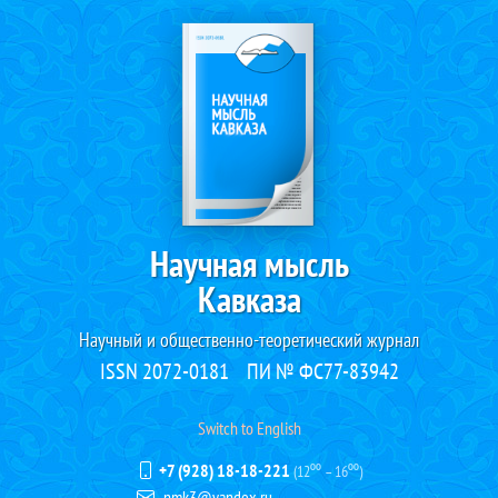
Научная мысль
Кавказа
Научный и общественно-теоретический журнал
ISSN 2072-0181
ПИ № ФС77-83942
Switch to English
+7 (928) 18-18-221
(12⁰⁰ – 16⁰⁰)
nmk3@yandex.ru