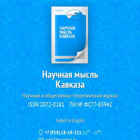
Научная мысль
Кавказа
Научный и общественно-теоретический журнал
ISSN 2072-0181
ПИ № ФС77-83942
Switch to English
+7 (928) 18-18-221
(12⁰⁰ – 16⁰⁰)
nmk3@yandex.ru