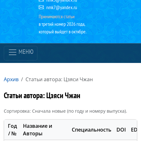
nmk7@yandex.ru
Принимаются статьи
в третий номер 2026 года,
который выйдет в октябре.
МЕНЮ
Архив
Статьи автора: Цзяси Чжан
Статьи автора: Цзяси Чжан
Сортировка: Сначала новые (по году и номеру выпуска).
Год
Название и
Специальность
DOI
ED
/ №
Авторы