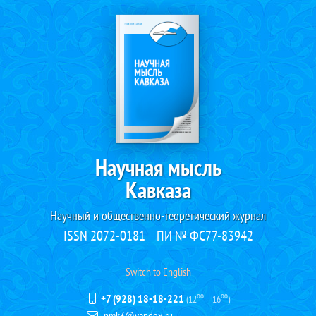
Научная мысль
Кавказа
Научный и общественно-теоретический журнал
ISSN 2072-0181
ПИ № ФС77-83942
Switch to English
+7 (928) 18-18-221
(12⁰⁰ – 16⁰⁰)
nmk3@yandex.ru