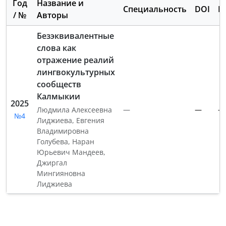
Год
Название и
Специальность
DOI
E
/ №
Авторы
Безэквивалентные
слова как
отражение реалий
лингвокультурных
сообществ
Калмыкии
2025
—
—
—
Людмила Алексеевна
№4
Лиджиева
,
Евгения
Владимировна
Голубева
,
Наран
Юрьевич Мандеев
,
Джиргал
Мингияновна
Лиджиева