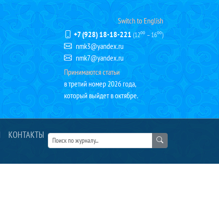
Switch to English
+7 (928) 18-18-221
(12⁰⁰ – 16⁰⁰)
nmk3@yandex.ru
nmk7@yandex.ru
Принимаются статьи
в третий номер 2026 года,
который выйдет в октябре.
Я
КОНТАКТЫ