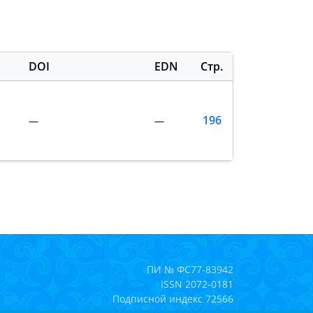
DOI
EDN
Стр.
196
—
—
ПИ № ФС77-83942
ISSN 2072-0181
Подписной индекс 72566