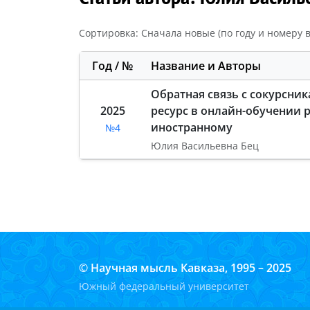
Сортировка: Сначала новые (по году и номеру в
Год / №
Название и Авторы
Обратная связь с сокурсни
2025
ресурс в онлайн-обучении р
иностранному
№4
Юлия Васильевна Бец
© Научная мысль Кавказа, 1995 – 2025
Южный федеральный университет