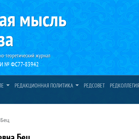
ая мысль
за
но-теоретический журнал
И № ФС77-83942
ЛЕ
РЕДАКЦИОННАЯ ПОЛИТИКА
РЕДСОВЕТ
РЕДКОЛЛЕГИ
 Бец
евна Бец