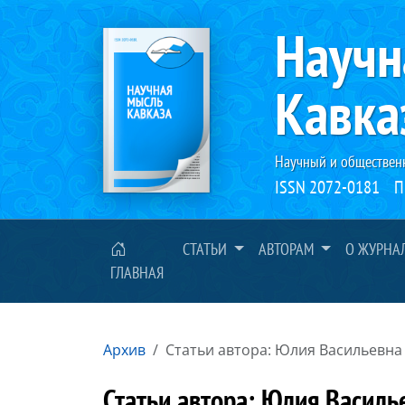
Научн
Кавка
Научный и обществен
ISSN 2072-0181
П
СТАТЬИ
АВТОРАМ
О ЖУРНА
ГЛАВНАЯ
Архив
Статьи автора: Юлия Васильевна
Статьи автора: Юлия Василь